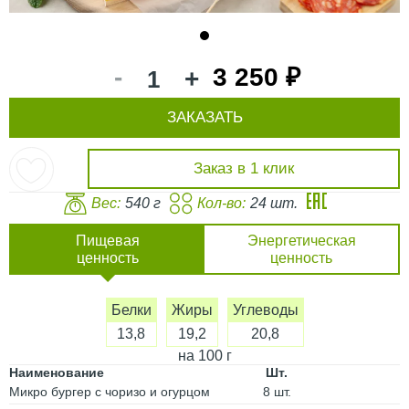
1
-
3 250 ₽
+
ЗАКАЗАТЬ
Заказ в 1 клик
Вес:
540 г
Кол-во:
24 шт.
Пищевая
Энергетическая
ценность
ценность
Белки
Жиры
Углеводы
13,8
19,2
20,8
на 100 г
Наименование
Шт.
Микро бургер с чоризо и огурцом
8 шт.