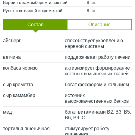
Веррин с камамбером и вишней
8 шт.
Рулет с ветчиной и креметтой
8 шт.
Состав
Описание
айсберг
способствует укреплению
нервной системы
ветчина
поддерживает работу печени
колбаса чоризо
активизирует формирование
костных и мышечных тканей
сыр креметта
богат фосфором и кальцием
сыр камамбер
источник
высококачественных белков
мед
богат витаминами B2, B3, B5,
B6, B9, C
тортилья пшеничная
стимулирует работу
кишечника