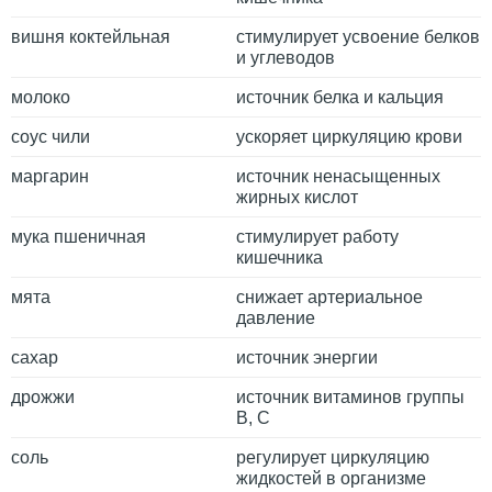
вишня коктейльная
стимулирует усвоение белков
и углеводов
молоко
источник белка и кальция
соус чили
ускоряет циркуляцию крови
маргарин
источник ненасыщенных
жирных кислот
мука пшеничная
стимулирует работу
кишечника
мята
снижает артериальное
давление
сахар
источник энергии
дрожжи
источник витаминов группы
В, C
соль
регулирует циркуляцию
жидкостей в организме