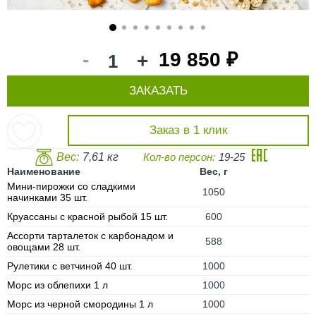
1
2
3
4
5
6
7
8
9
-
19 850 ₽
+
ЗАКАЗАТЬ
Заказ в 1 клик
Вес:
7,61 кг
Кол-во персон:
19-25
Наименование
Вес, г
Мини-пирожки со сладкими
1050
начинками 35 шт.
Круассаны с красной рыбой 15 шт.
600
Ассорти тарталеток с карбонадом и
588
овощами 28 шт.
Рулетики с ветчиной 40 шт.
1000
Морс из облепихи 1 л
1000
Морс из черной смородины 1 л
1000