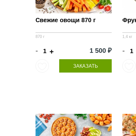
Свежие овощи 870 г
Фру
870 г
1,4 кг
-
-
1 500 ₽
+
ЗАКАЗАТЬ