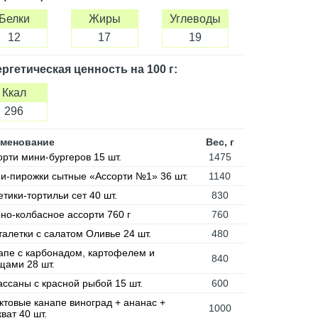
Белки
Жиры
Углеводы
12
17
19
ргетическая ценность
на 100 г
:
Ккал
296
менование
Вес, г
орти мини-бургеров 15 шт.
1475
и-пирожки сытные «Ассорти №1» 36 шт.
1140
етики-тортильи сет 40 шт.
830
но-колбасное ассорти 760 г
760
талетки с салатом Оливье 24 шт.
480
апе с карбонадом, картофелем и
840
щами 28 шт.
ассаны с красной рыбой 15 шт.
600
ктовые канапе виноград + ананас +
1000
ват 40 шт.