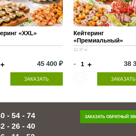
еринг «XXL»
Кейтеринг
«Премиальный»
г
12,37 кг
-
45 400 ₽
38 
+
+
ЗАКАЗАТЬ
ЗАКАЗАТЬ
0 - 54 - 74
ЗАКАЗАТЬ ОБРАТНЫЙ З
2 - 26 - 40