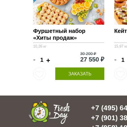
Фуршетный набор
Кейт
«Хиты продаж»
10,26 кг
15,97 к
30 200 ₽
-
-
27 550 ₽
+
ЗАКАЗАТЬ
+7 (495) 64
+7 (901) 38