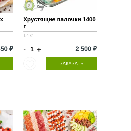
х
Хрустящие палочки 1400
г
1,4 кг
-
350 ₽
2 500 ₽
+
ЗАКАЗАТЬ