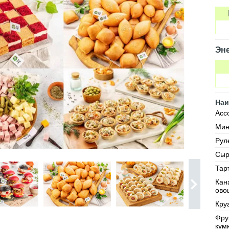
Эне
Наи
Асс
Мин
Рул
Сыр
Тар
Кан
ово
Кру
Фру
кумк