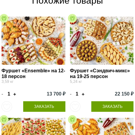
Похожие товары
Фуршет «Ensemble» на 12-
Фуршет «Сэндвич-микс»
18 персон
на 19-25 персон
3,59 кг
5,24 кг
-
13 700 ₽
-
22 150 ₽
+
+
ЗАКАЗАТЬ
ЗАКАЗАТЬ