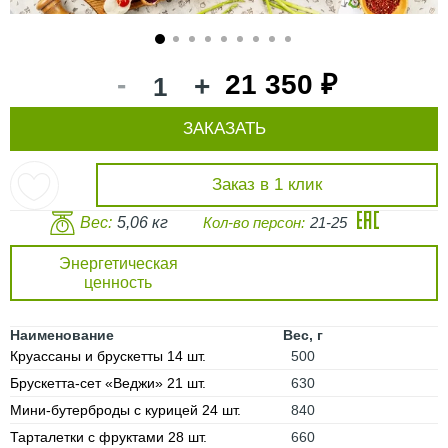
1
2
3
4
5
6
7
8
9
-
21 350 ₽
+
ЗАКАЗАТЬ
Заказ в 1 клик
Вес:
5,06 кг
Кол-во персон:
21-25
Энергетическая
ценность
Наименование
Вес, г
Круассаны и брускетты 14 шт.
500
Брускетта-сет «Веджи» 21 шт.
630
Мини-бутерброды с курицей 24 шт.
840
Тарталетки с фруктами 28 шт.
660