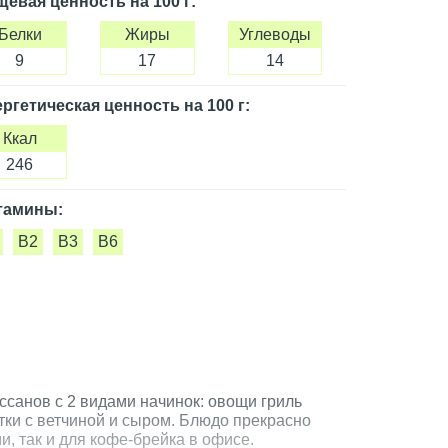
щевая ценность
на 100 г
:
Белки
Жиры
Углеводы
9
17
14
ргетическая ценность
на 100 г
:
Ккал
246
тамины:
B2
B3
B6
ссанов с 2 видами начинок: овощи гриль
тки с ветчиной и сыром. Блюдо прекрасно
и, так и для кофе-брейка в офисе.