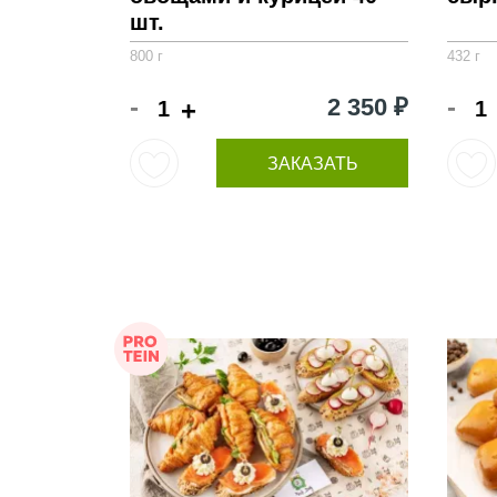
шт.
800 г
432 г
-
-
2 350 ₽
+
ЗАКАЗАТЬ