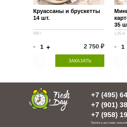
Круассаны и брускетты
Мин
14 шт.
кар
35 ш
500 г
1,05 кг
-
-
2 750 ₽
+
ЗАКАЗАТЬ
+7 (495) 64
+7 (901) 38
+7 (958) 19
Прием и доставка заказов