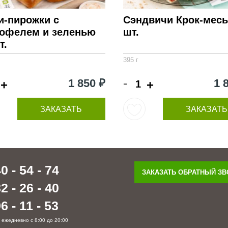
и-пирожки с
Сэндвичи Крок-месь
тофелем и зеленью
шт.
т.
395 г
-
1 850 ₽
1 
+
+
ЗАКАЗАТЬ
ЗАКАЗАТЬ
0 - 54 - 74
ЗАКАЗАТЬ ОБРАТНЫЙ З
2 - 26 - 40
6 - 11 - 53
 ежедневно с 8:00 до 20:00