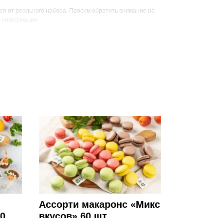
ся от реального набора. Просим обратить внимание на
й информации.
Вес, г
Цена, руб
2840
12750
3453
12400
Ассорти макаронс «Микс
0
вкусов» 60 шт.