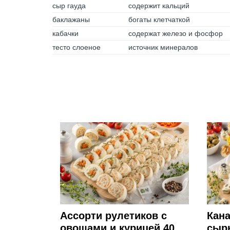
сыр гауда
содержит кальций
баклажаны
богаты клетчаткой
кабачки
содержат железо и фосфор
тесто слоеное
источник минералов
Ассорти рулетиков с
Кана
овощами и курицей 40
сырн