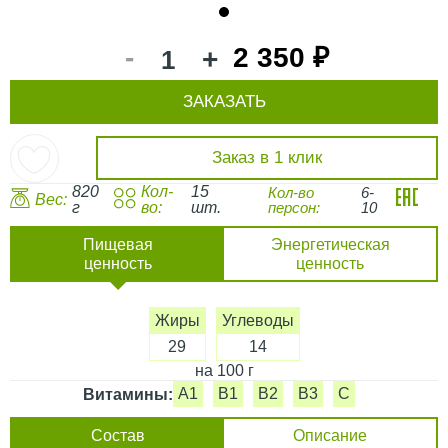
1
-
2 350 ₽
+
ЗАКАЗАТЬ
Заказ в 1 клик
820
Кол-
15
Кол-во
6-
Вес:
г
во:
шт.
персон:
10
Пищевая
Энергетическая
ценность
ценность
Жиры
Углеводы
29
14
на 100 г
A1
B1
B2
B3
C
Витамины:
Состав
Описание