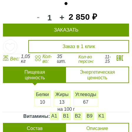
1
-
2 850 ₽
+
ЗАКАЗАТЬ
Заказ в 1 клик
1,05
Кол-
35
Кол-во
11-
Вес:
кг
во:
шт.
персон:
15
Пищевая
Энергетическая
ценность
ценность
Белки
Жиры
Углеводы
10
13
67
на 100 г
A1
B1
B2
B9
K1
Витамины:
Состав
Описание