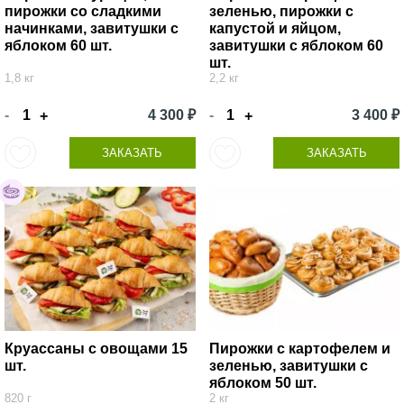
пирожки со сладкими
зеленью, пирожки с
начинками, завитушки с
капустой и яйцом,
яблоком 60 шт.
завитушки с яблоком 60
шт.
1,8 кг
2,2 кг
-
4 300 ₽
-
3 400 ₽
+
+
ЗАКАЗАТЬ
ЗАКАЗАТЬ
Круассаны с овощами 15
Пирожки с картофелем и
шт.
зеленью, завитушки с
яблоком 50 шт.
820 г
2 кг