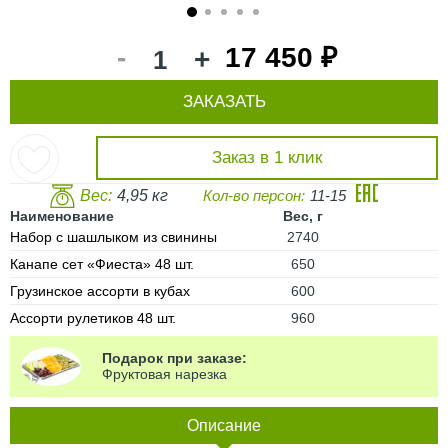
1
2
3
4
5
-
17 450 ₽
+
ЗАКАЗАТЬ
Заказ в 1 клик
Вес:
4,95 кг
Кол-во персон:
11-15
Наименование
Вес, г
Набор с шашлыком из свинины
2740
Канапе сет «Фиеста» 48 шт.
650
Грузинское ассорти в кубах
600
Ассорти рулетиков 48 шт.
960
Подарок при заказе:
Фруктовая нарезка
Описание