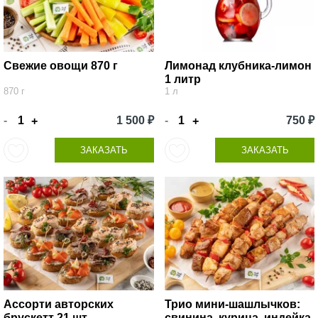
Свежие овощи 870 г
Лимонад клубника-лимон
1 литр
870 г
1 л
-
1 500 ₽
-
750 ₽
+
+
ЗАКАЗАТЬ
ЗАКАЗАТЬ
Ассорти авторских
Трио мини-шашлычков:
брускетт 21 шт.
свинина, курица, индейка