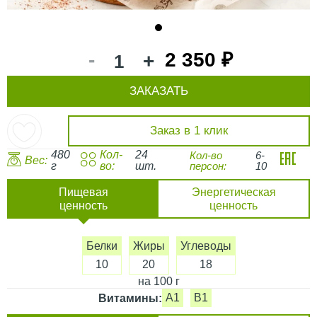
1
-
2 350 ₽
+
ЗАКАЗАТЬ
Заказ в 1 клик
480
Кол-
24
Кол-во
6-
Вес:
г
во:
шт.
персон:
10
Пищевая
Энергетическая
ценность
ценность
Белки
Жиры
Углеводы
10
20
18
на 100 г
A1
B1
Витамины: