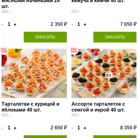
мясными начинками 24
кижуча и кимчи 40 шт.
шт.
480 г
800 г
-
2 350 ₽
-
7 650 ₽
+
+
ЗАКАЗАТЬ
ЗАКАЗАТЬ
Тарталетки с курицей и
Ассорти тарталеток с
яблоками 40 шт.
семгой и икрой 40 шт.
800 г
980 г
-
2 650 ₽
-
8 350 ₽
+
+