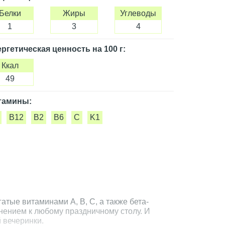
Белки
Жиры
Углеводы
1
3
4
ргетическая ценность
на 100 г
:
Ккал
49
тамины:
B12
B2
B6
C
K1
атые витаминами А, B, C, а также бета-
нением к любому праздничному столу. И
 вечеринки.