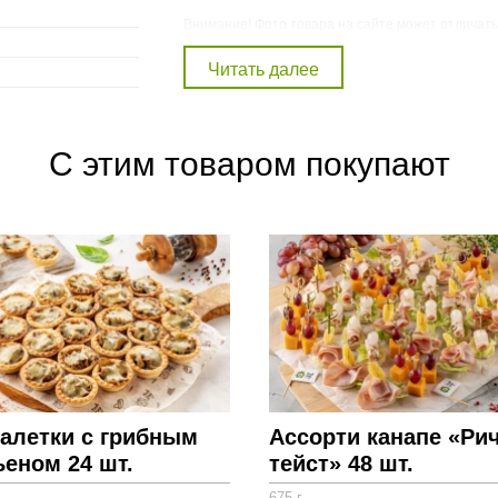
Внимание! Фото товара на сайте может отличать
состав набора в описании для получения полно
Присутствует в наборах:
Набор
Фуршетный набор на 23 февраля
С этим товаром покупают
алетки с грибным
Ассорти канапе «Ри
еном 24 шт.
тейст» 48 шт.
675 г