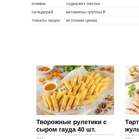
оливки
содержат пектин
сельдерей
витамины группы К
томаты черри
источник цинка
Творожные рулетики с
Тарт
сыром гауда 40 шт.
жуль
800 г
480 г