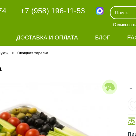
74
+7 (958) 196-11-53
Отзывы о н
ДОСТАВКА И ОПЛАТА
БЛОГ
FA
рукты
Овощная тарелка
А
-
Пи