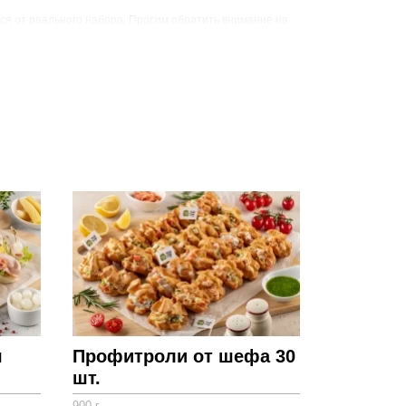
ся от реального набора. Просим обратить внимание на
й информации.
Вес, г
Цена, руб
12720
23900
ч
Профитроли от шефа 30
шт.
900 г