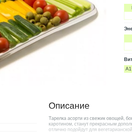
Эне
Ви
A1
Описание
Тарелка асорти из свежик овощей, бог
каротином, станут прекрасным допол
отлично подойдут для вегетарианской