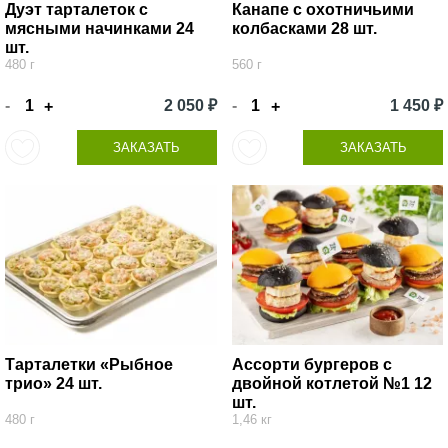
Дуэт тарталеток с
Канапе с охотничьими
мясными начинками 24
колбасками 28 шт.
шт.
480 г
560 г
-
2 050 ₽
-
1 450 ₽
+
+
ЗАКАЗАТЬ
ЗАКАЗАТЬ
Тарталетки «Рыбное
Ассорти бургеров с
трио» 24 шт.
двойной котлетой №1 12
шт.
480 г
1,46 кг