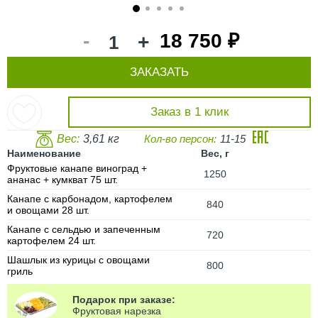
1
2
3
4
5
-
18 750 ₽
+
ЗАКАЗАТЬ
Заказ в 1 клик
Вес:
3,61 кг
Кол-во персон:
11-15
Наименование
Вес, г
Фруктовые канапе виноград +
1250
ананас + кумкват 75 шт.
Канапе с карбонадом, картофелем
840
и овощами 28 шт.
Канапе с сельдью и запеченным
720
картофелем 24 шт.
Шашлык из курицы с овощами
800
гриль
Подарок при заказе:
Фруктовая нарезка