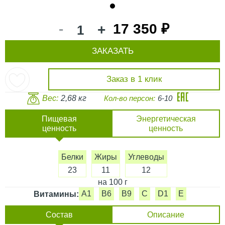
1
-
17 350 ₽
+
ЗАКАЗАТЬ
Заказ в 1 клик
Вес:
2,68 кг
Кол-во персон:
6-10
Пищевая
Энергетическая
ценность
ценность
Белки
Жиры
Углеводы
23
11
12
на 100 г
A1
B6
B9
C
D1
E
Витамины:
Состав
Описание