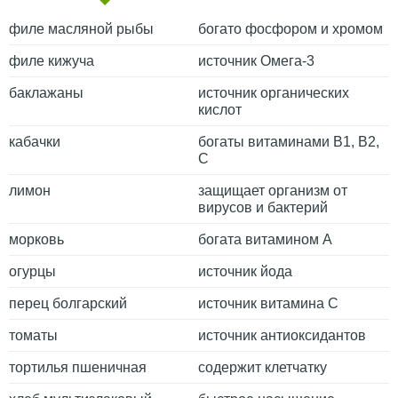
филе масляной рыбы
богато фосфором и хромом
филе кижуча
источник Омега-3
баклажаны
источник органических
кислот
кабачки
богаты витаминами В1, В2,
С
лимон
защищает организм от
вирусов и бактерий
морковь
богата витамином А
огурцы
источник йода
перец болгарский
источник витамина С
томаты
источник антиоксидантов
тортилья пшеничная
содержит клетчатку