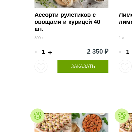
Ассорти рулетиков с
Лим
овощами и курицей 40
лимо
шт.
800 г
1 л
-
-
2 350 ₽
+
ЗАКАЗАТЬ