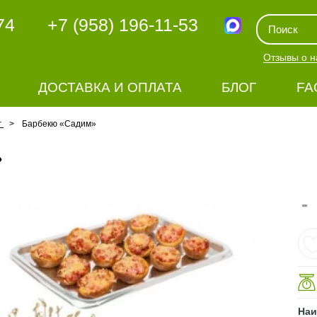
74
+7 (958) 196-11-53
Отзывы о н
ДОСТАВКА И ОПЛАТА
БЛОГ
FA
г
Барбекю «Садим»
»
-
Наи