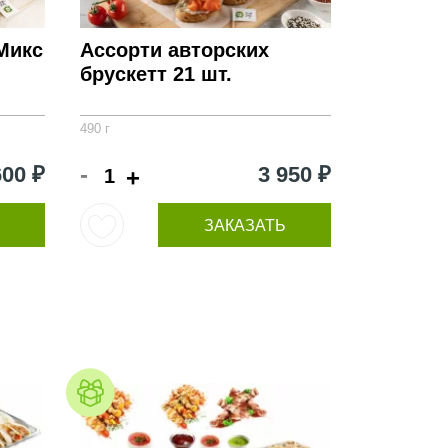
Микс
Ассорти авторских
брускетт 21 шт.
490 г
-
600 ₽
3 950 ₽
+
ЗАКАЗАТЬ