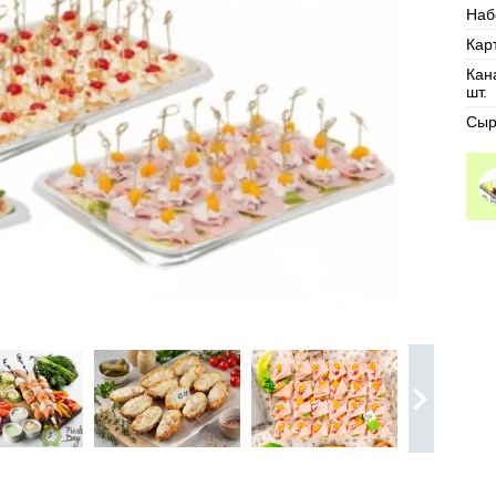
Наб
Кар
Кан
шт.
Сыр