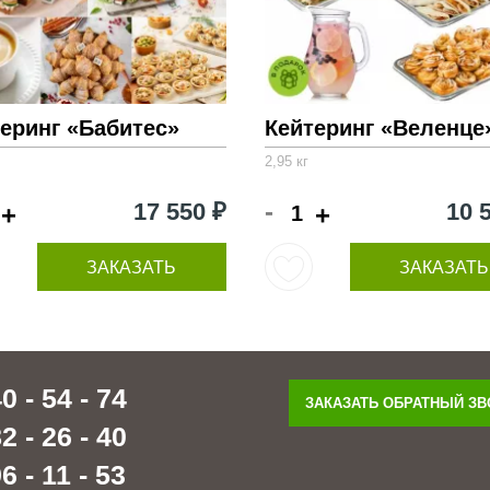
еринг «Бабитес»
Кейтеринг «Веленце
2,95 кг
-
17 550 ₽
10 
+
+
ЗАКАЗАТЬ
ЗАКАЗАТЬ
0 - 54 - 74
ЗАКАЗАТЬ ОБРАТНЫЙ З
2 - 26 - 40
6 - 11 - 53