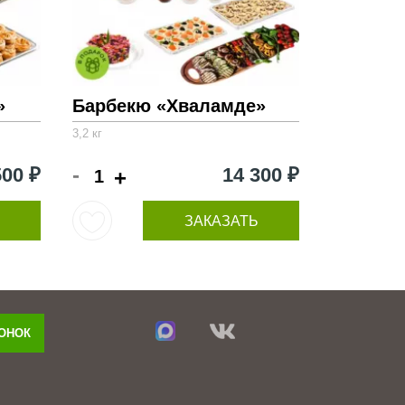
»
Барбекю «Хваламде»
3,2 кг
-
500 ₽
14 300 ₽
+
ЗАКАЗАТЬ
ВОНОК