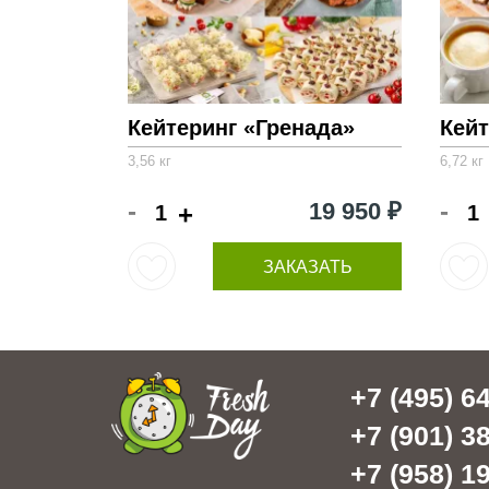
Кейтеринг «Гренада»
Кейт
3,56 кг
6,72 кг
-
-
19 950 ₽
+
ЗАКАЗАТЬ
+7 (495) 64
+7 (901) 38
+7 (958) 19