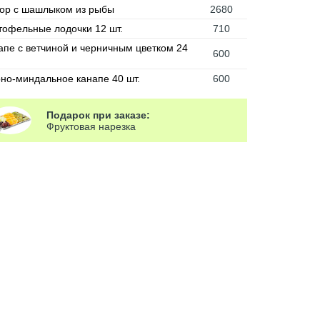
ор с шашлыком из рыбы
2680
тофельные лодочки 12 шт.
710
апе с ветчиной и черничным цветком 24
600
но-миндальное канапе 40 шт.
600
Подарок при заказе:
Фруктовая нарезка