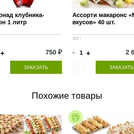
онад клубника-
Ассорти макаронс «
н 1 литр
вкусов» 40 шт.
400 г
-
750 ₽
2 
+
+
ЗАКАЗАТЬ
ЗАКАЗАТЬ
Похожие товары