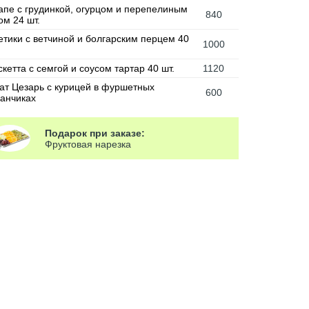
апе с грудинкой, огурцом и перепелиным
840
ом 24 шт.
етики с ветчиной и болгарским перцем 40
1000
кетта с семгой и соусом тартар 40 шт.
1120
ат Цезарь с курицей в фуршетных
600
канчиках
Подарок при заказе:
Фруктовая нарезка