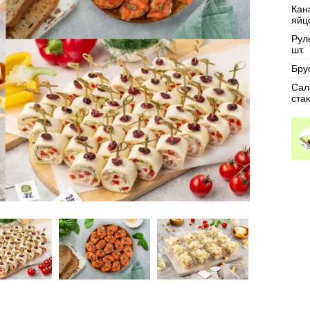
Кан
яйц
Рул
шт.
Брус
Сал
ста