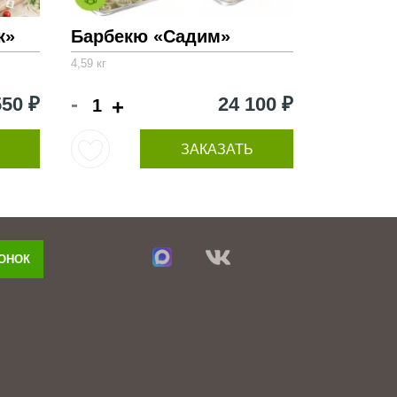
к»
Барбекю «Садим»
4,59 кг
-
550 ₽
24 100 ₽
+
ЗАКАЗАТЬ
ВОНОК