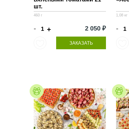
шт.
460 г
1,08 кг
-
-
2 050 ₽
+
ЗАКАЗАТЬ