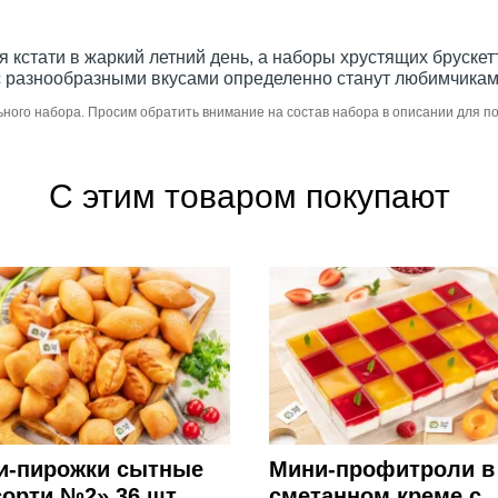
 кстати в жаркий летний день, а наборы хрустящих брускетт
и с разнообразными вкусами определенно станут любимчикам
ьного набора. Просим обратить внимание на состав набора в описании для 
С этим товаром покупают
и-пирожки сытные
Мини-профитроли в
орти №2» 36 шт.
сметанном креме с