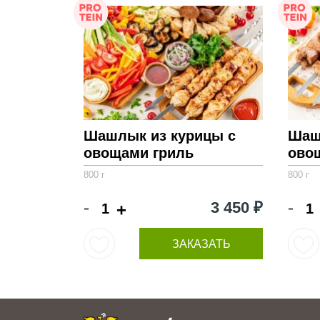
Шашлык из курицы с
Шаш
овощами гриль
ово
800 г
800 г
-
-
3 450 ₽
+
ЗАКАЗАТЬ