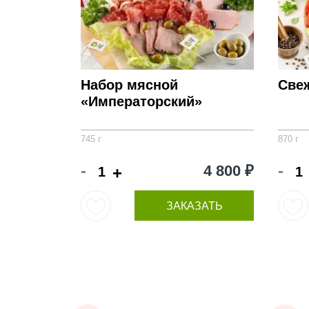
Набор мясной
Свеж
«Императорский»
745 г
870 г
-
-
4 800 ₽
+
ЗАКАЗАТЬ