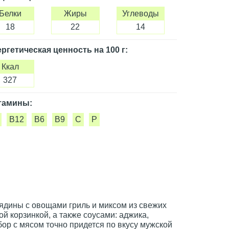
Белки
Жиры
Углеводы
18
22
14
ргетическая ценность
на 100 г
:
Ккал
327
тамины:
B12
B6
B9
C
P
ядины с овощами гриль и миксом из свежих
й корзинкой, а также соусами: аджика,
бор с мясом точно придется по вкусу мужской