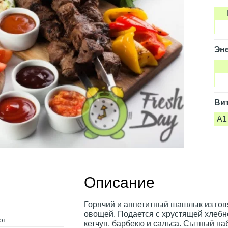
Эне
Ви
A1
Описание
Горячий и аппетитный шашлык из гов
овощей. Подается с хрустящей хлебно
от
кетчуп, барбекю и сальса. Сытный на