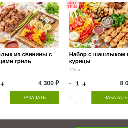
лык из свинины с
Набор с шашлыком 
щами гриль
курицы
2,74 кг
-
4 300 ₽
8 
+
+
ЗАКАЗАТЬ
ЗАКАЗАТЬ