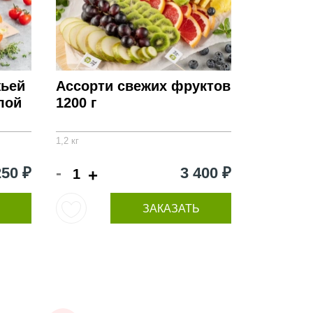
жьей
Ассорти свежих фруктов
лой
1200 г
1,2 кг
-
250 ₽
3 400 ₽
+
ЗАКАЗАТЬ