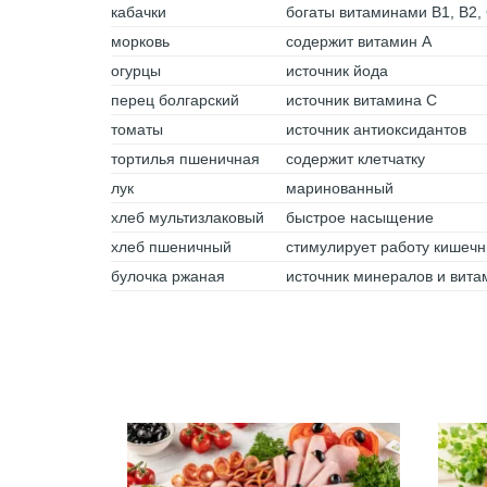
кабачки
богаты витаминами В1, В2,
морковь
содержит витамин А
огурцы
источник йода
перец болгарский
источник витамина С
томаты
источник антиоксидантов
тортилья пшеничная
содержит клетчатку
лук
маринованный
хлеб мультизлаковый
быстрое насыщение
хлеб пшеничный
стимулирует работу кишечн
булочка ржаная
источник минералов и вита