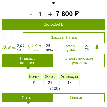
1
-
7 800 ₽
+
ЗАКАЗАТЬ
Заказ в 1 клик
2,04
Кол-
24
Кол-во
21-
Вес:
кг
во:
шт.
персон:
25
Пищевая
Энергетическая
ценность
ценность
Белки
Жиры
Углеводы
9
21
18
на 100 г
Состав
Описание