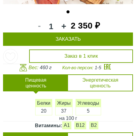
1
-
2 350 ₽
+
ЗАКАЗАТЬ
Заказ в 1 клик
Вес:
460 г
Кол-во персон:
1-5
Пищевая
Энергетическая
ценность
ценность
Белки
Жиры
Углеводы
20
37
5
на 100 г
A1
B12
B2
Витамины: