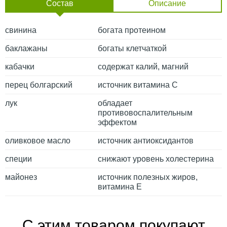
Состав
Описание
свинина
богата протеином
баклажаны
богаты клетчаткой
кабачки
содержат калий, магний
перец болгарский
источник витамина С
лук
обладает
противовоспалительным
эффектом
оливковое масло
источник антиоксидантов
специи
снижают уровень холестерина
майонез
источник полезных жиров,
витамина Е
С этим товаром покупают