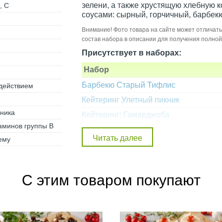
зелени, а также хрустящую хлебную к
, С
соусами: сырный, горчичный, барбек
Внимание! Фото товара на сайте может отличать
состав набора в описании для получения полно
Присутствует в наборах:
Набор
Барбекю Старый Тифлис
действием
Кейтеринг Улетный пикник
чника
Кейтеринг: Гамарджоба
аминов группы B
Кейтеринг: Джон-Джоли
ему
С этим товаром покупают