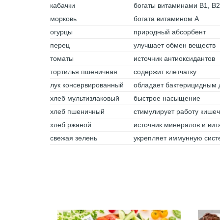
кабачки
богаты витаминами В1, В2
морковь
богата витамином А
огурцы
природный абсорбент
перец
улучшает обмен веществ
томаты
источник антиоксидантов
тортилья пшеничная
содержит клетчатку
лук консервированный
обладает бактерицидным 
хлеб мультизлаковый
быстрое насыщение
хлеб пшеничный
стимулирует работу кише
хлеб ржаной
источник минералов и вит
свежая зелень
укрепляет иммунную сист