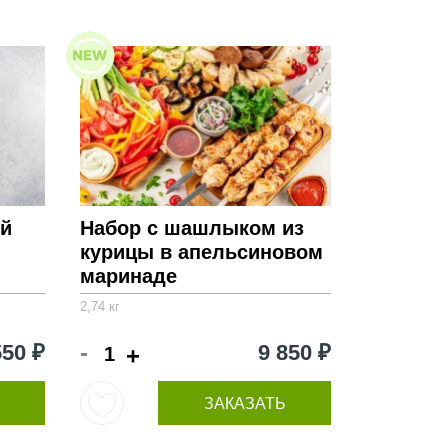
ей
Набор с шашлыком из
курицы в апельсиновом
маринаде
2,74 кг
-
550 ₽
9 850 ₽
+
ЗАКАЗАТЬ