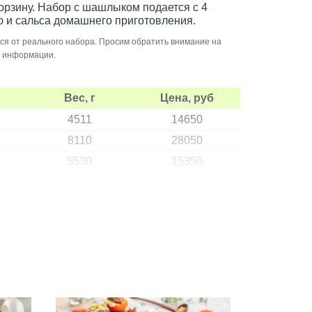
орзину. Набор с шашлыком подается с 4
ю и сальса домашнего приготовления.
ся от реального набора. Просим обратить внимание на
й информации.
Вес, г
Цена, руб
4511
14650
8110
28050
5530
15350
5010
17000