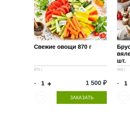
Свежие овощи 870 г
Брус
вял
шт.
870 г
460 г
-
-
1 500 ₽
+
ЗАКАЗАТЬ