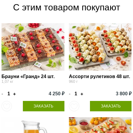
С этим товаром покупают
Брауни «Гранд» 24 шт.
Ассорти рулетиков 48 шт.
1,07 кг
960 г
-
4 250 ₽
-
3 800 ₽
+
+
ЗАКАЗАТЬ
ЗАКАЗАТЬ