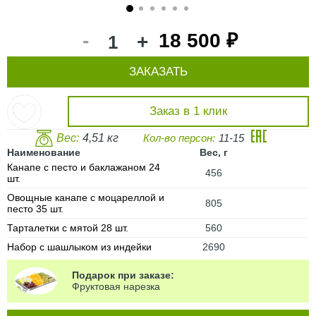
1
2
3
4
5
6
-
18 500 ₽
+
ЗАКАЗАТЬ
Заказ в 1 клик
Вес:
4,51 кг
Кол-во персон:
11-15
Наименование
Вес, г
Канапе с песто и баклажаном 24
456
шт.
Овощные канапе с моцареллой и
805
песто 35 шт.
Тарталетки с мятой 28 шт.
560
Набор с шашлыком из индейки
2690
Подарок при заказе:
Фруктовая нарезка