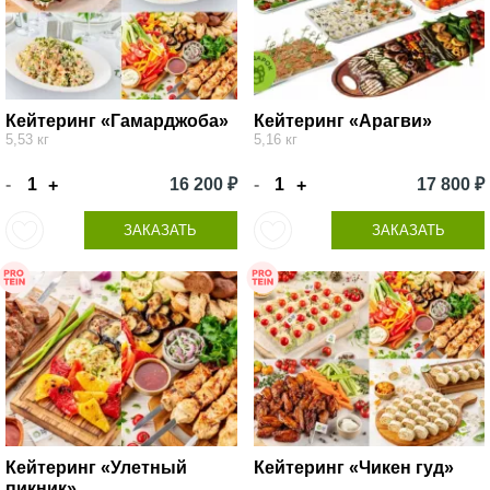
Кейтеринг «Гамарджоба»
Кейтеринг «Арагви»
5,53 кг
5,16 кг
-
16 200 ₽
-
17 800 ₽
+
+
ЗАКАЗАТЬ
ЗАКАЗАТЬ
Кейтеринг «Улетный
Кейтеринг «Чикен гуд»
пикник»