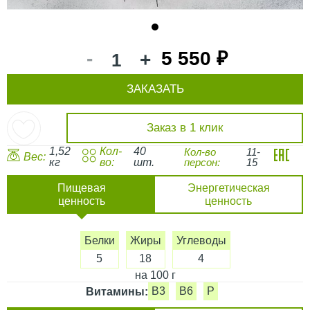
1
-
5 550 ₽
+
ЗАКАЗАТЬ
Заказ в 1 клик
1,52
Кол-
40
Кол-во
11-
Вес:
кг
во:
шт.
персон:
15
Пищевая
Энергетическая
ценность
ценность
Белки
Жиры
Углеводы
5
18
4
на 100 г
B3
B6
P
Витамины: