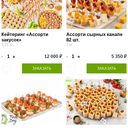
Кейтеринг «Ассорти
Ассорти сырных канапе
закусок»
82 шт.
3,21 кг
1 кг
-
12 000 ₽
-
5 350 ₽
+
+
ЗАКАЗАТЬ
ЗАКАЗАТЬ