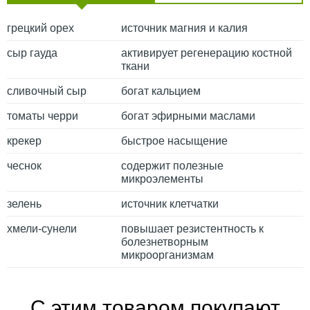
грецкий орех
источник магния и калия
сыр гауда
активирует регенерацию костной
ткани
сливочный сыр
богат кальцием
томаты черри
богат эфирными маслами
крекер
быстрое насыщение
чеснок
содержит полезные
микроэлементы
зелень
источник клетчатки
хмели-сунели
повышает резистентность к
болезнетворным
микроорганизмам
С этим товаром покупают