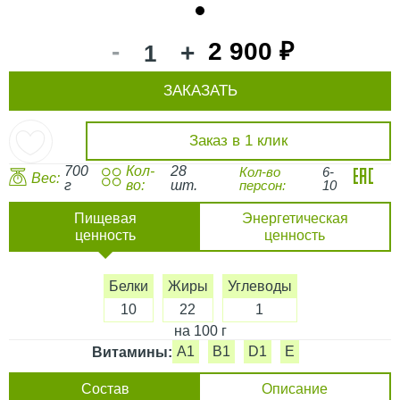
1
-
2 900 ₽
+
ЗАКАЗАТЬ
Заказ в 1 клик
700
Кол-
28
Кол-во
6-
Вес:
г
во:
шт.
персон:
10
Пищевая
Энергетическая
ценность
ценность
Белки
Жиры
Углеводы
10
22
1
на 100 г
A1
B1
D1
E
Витамины:
Состав
Описание