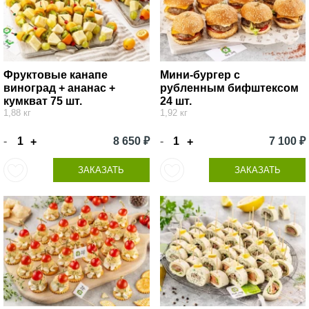
Фруктовые канапе
Мини-бургер с
виноград + ананас +
рубленным бифштексом
кумкват 75 шт.
24 шт.
1,88 кг
1,92 кг
-
8 650 ₽
-
7 100 ₽
+
+
ЗАКАЗАТЬ
ЗАКАЗАТЬ