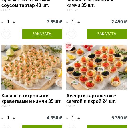
соусом тартар 40 шт.
кимчи 35 шт.
800 г
1,05 кг
-
7 850 ₽
-
2 450 ₽
+
+
ЗАКАЗАТЬ
ЗАКАЗАТЬ
Канапе с тигровыми
Ассорти тарталеток с
креветками и кимчи 35 шт.
семгой и икрой 24 шт.
490 г
590 г
-
4 350 ₽
-
5 350 ₽
+
+