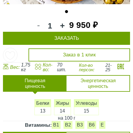
1
-
9 950 ₽
+
ЗАКАЗАТЬ
Заказ в 1 клик
1,75
Кол-
70
Кол-во
21-
Вес:
кг
во:
шт.
персон:
25
Пищевая
Энергетическая
ценность
ценность
Белки
Жиры
Углеводы
13
14
15
на 100 г
B1
B2
B3
B6
E
Витамины: