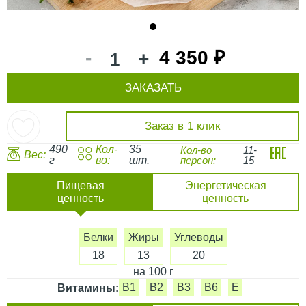
1
-
4 350 ₽
+
ЗАКАЗАТЬ
Заказ в 1 клик
490
Кол-
35
Кол-во
11-
Вес:
г
во:
шт.
персон:
15
Пищевая
Энергетическая
ценность
ценность
Белки
Жиры
Углеводы
18
13
20
на 100 г
B1
B2
B3
B6
E
Витамины: