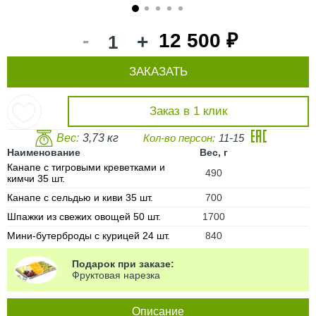
1
2
3
4
5
-
12 500 ₽
+
ЗАКАЗАТЬ
Заказ в 1 клик
Вес:
3,73 кг
Кол-во персон:
11-15
Наименование
Вес, г
Канапе с тигровыми креветками и
490
кимчи 35 шт.
Канапе с сельдью и киви 35 шт.
700
Шпажки из свежих овощей 50 шт.
1700
Мини-бутерброды с курицей 24 шт.
840
Подарок при заказе:
Фруктовая нарезка
Описание