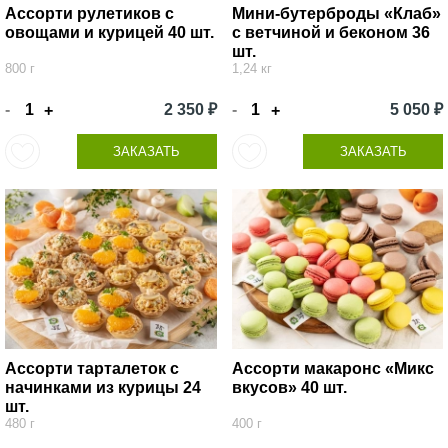
Ассорти рулетиков с
Мини-бутерброды «Клаб»
овощами и курицей 40 шт.
с ветчиной и беконом 36
шт.
800 г
1,24 кг
-
2 350 ₽
-
5 050 ₽
+
+
ЗАКАЗАТЬ
ЗАКАЗАТЬ
Ассорти тарталеток с
Ассорти макаронс «Микс
начинками из курицы 24
вкусов» 40 шт.
шт.
480 г
400 г