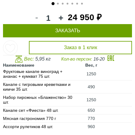
1
2
3
4
5
6
7
-
24 950 ₽
+
ЗАКАЗАТЬ
Заказ в 1 клик
Вес:
5,95 кг
Кол-во персон:
16-20
Наименование
Вес, г
Фруктовые канапе виноград +
1250
ананас + кумкват 75 шт.
Канапе с тигровыми креветками и
490
кимчи 35 шт.
Набор пирожных «Блаженство» 30
1250
шт.
Канапе сет «Фиеста» 48 шт.
650
Мясная гастрономия 770 г
770
Ассорти рулетиков 48 шт.
960