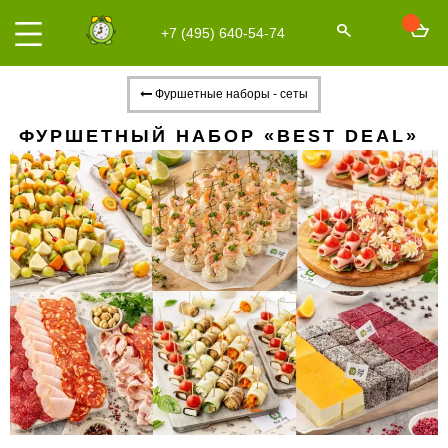
+7 (495) 640-54-74
Фуршетные наборы - сеты
ФУРШЕТНЫЙ НАБОР «BEST DEAL»