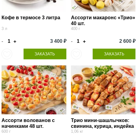
Кофе в термосе 3 литра
Ассорти макаронс «Трио»
40 шт.
3 л
400 г
-
3 400 ₽
-
2 600 ₽
+
+
ЗАКАЗАТЬ
ЗАКАЗАТЬ
Ассорти волованов с
Трио мини-шашлычков:
начинками 48 шт.
свинина, курица, индейка
600 г
1,06 кг