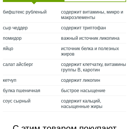
бифштекс рубленый
содержит витамины, микро и
макроэлементы
сыр чеддер
содержит триптофан
помидор
важный источник ликопина
яйцо
источник белка и полезных
жиров
салат айсберг
содержит клетчатку, витамины
группы В, каротин
кетчуп
содержит ликопин
булка пшеничная
быстрое насыщение
соус сырный
содержит кальций,
насыщенные жиры
С этим товаром покупают