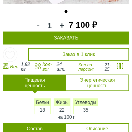
1
-
7 100 ₽
+
ЗАКАЗАТЬ
Заказ в 1 клик
1,92
Кол-
24
Кол-во
21-
Вес:
кг
во:
шт.
персон:
25
Пищевая
Энергетическая
ценность
ценность
Белки
Жиры
Углеводы
18
22
35
на 100 г
Состав
Описание