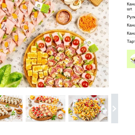
Кан
шт.
Рул
Кан
Кан
Тар