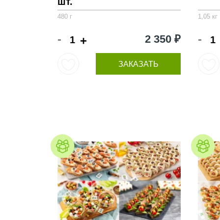
шт.
480 г
1,05 кг
-
-
2 350 ₽
+
ЗАКАЗАТЬ