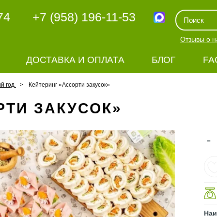
74
+7 (958) 196-11-53
Отзывы о н
ДОСТАВКА И ОПЛАТА
БЛОГ
FA
й год
Кейтеринг «Ассорти закусок»
РТИ ЗАКУСОК»
-
Наи