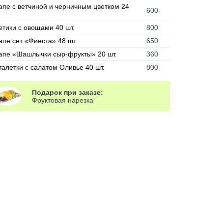
апе с ветчиной и черничным цветком 24
600
етики с овощами 40 шт.
800
апе сет «Фиеста» 48 шт.
650
апе «Шашлычки сыр-фрукты» 20 шт.
360
талетки с салатом Оливье 40 шт.
800
Подарок при заказе:
Фруктовая нарезка