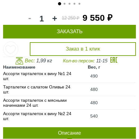
1
2
3
4
5
-
9 550 ₽
+
12 250 ₽
ЗАКАЗАТЬ
Заказ в 1 клик
Вес:
1,99 кг
Кол-во персон:
11-15
Наименование
Вес, г
Ассорти тарталеток к вину №1 24
490
шт.
Тарталетки с салатом Оливье 24
480
шт.
Ассорти тарталеток с мясными
480
начинками 24 шт.
Ассорти тарталеток к вину №2 24
540
шт.
Описание