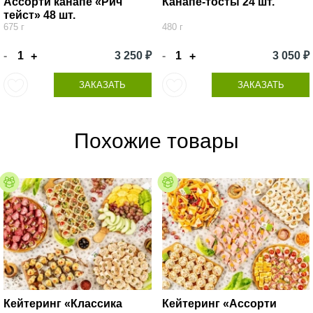
Ассорти канапе «Рич
Канапе-тосты 24 шт.
тейст» 48 шт.
675 г
480 г
-
3 250 ₽
-
3 050 ₽
+
+
ЗАКАЗАТЬ
ЗАКАЗАТЬ
Похожие товары
Кейтеринг «Классика
Кейтеринг «Ассорти