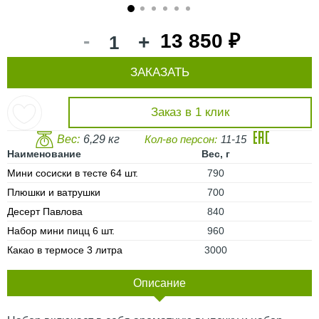
1
2
3
4
5
6
-
13 850 ₽
+
ЗАКАЗАТЬ
Заказ в 1 клик
Вес:
6,29 кг
Кол-во персон:
11-15
Наименование
Вес, г
Мини сосиски в тесте 64 шт.
790
Плюшки и ватрушки
700
Десерт Павлова
840
Набор мини пицц 6 шт.
960
Какао в термосе 3 литра
3000
Описание