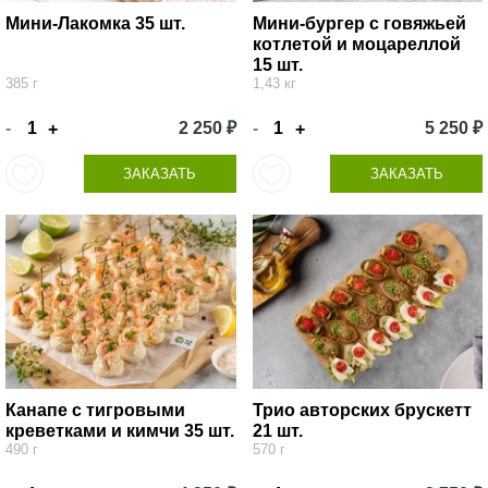
Мини-Лакомка 35 шт.
Мини-бургер с говяжьей
котлетой и моцареллой
15 шт.
385 г
1,43 кг
-
2 250 ₽
-
5 250 ₽
+
+
ЗАКАЗАТЬ
ЗАКАЗАТЬ
Канапе с тигровыми
Трио авторских брускетт
креветками и кимчи 35 шт.
21 шт.
490 г
570 г