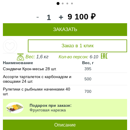
1
2
3
4
-
9 100 ₽
+
ЗАКАЗАТЬ
Заказ в 1 клик
Вес:
1,6 кг
Кол-во персон:
6-10
Наименование
Вес, г
Сэндвичи Крок-месье 28 шт.
395
Ассорти тарталеток с карбонадом и
500
овощами 24 шт.
Рулетики с рыбными начинками 40
700
шт.
Подарок при заказе:
Фруктовая нарезка
Описание