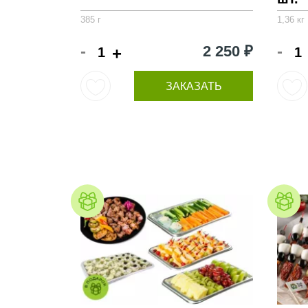
385 г
1,36 кг
-
-
2 250 ₽
+
ЗАКАЗАТЬ