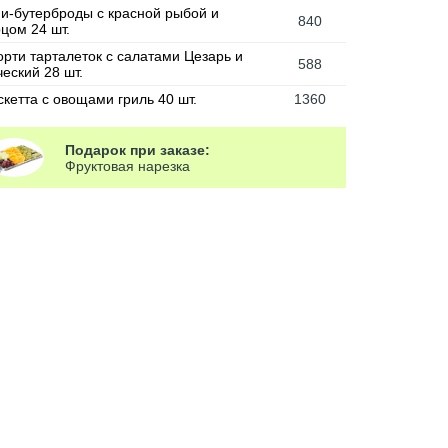
и-бутерброды с красной рыбой и
840
рцом 24 шт.
орти тарталеток с салатами Цезарь и
588
ческий 28 шт.
скетта с овощами гриль 40 шт.
1360
Подарок при заказе:
Фруктовая нарезка