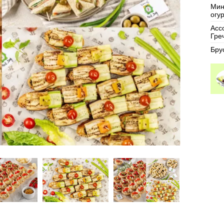
Мин
огу
Асс
Гре
Бру