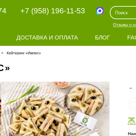
74
+7 (958) 196-11-53
Отзывы о н
ДОСТАВКА И ОПЛАТА
БЛОГ
FA
Кейтеринг «Имлес»
С»
-
Наи