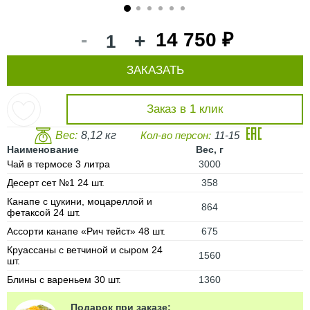
1
2
3
4
5
6
-
14 750 ₽
+
ЗАКАЗАТЬ
Заказ в 1 клик
Вес:
8,12 кг
Кол-во персон:
11-15
Наименование
Вес, г
Чай в термосе 3 литра
3000
Десерт сет №1 24 шт.
358
Канапе с цукини, моцареллой и
864
фетаксой 24 шт.
Ассорти канапе «Рич тейст» 48 шт.
675
Круассаны с ветчиной и сыром 24
1560
шт.
Блины с вареньем 30 шт.
1360
Подарок при заказе: