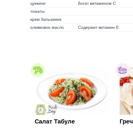
цуккини
Богат витамином С
томаты
крем бальзамик
оливковое масло
Содержит витамин Е
Салат Табуле
Греч