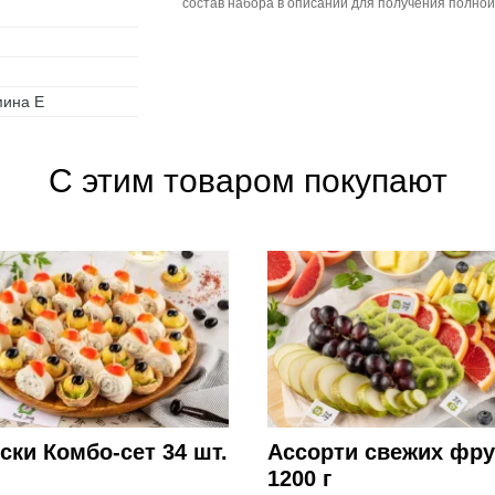
состав набора в описании для получения полно
мина Е
С этим товаром покупают
ски Комбо-сет 34 шт.
Ассорти свежих фру
1200 г