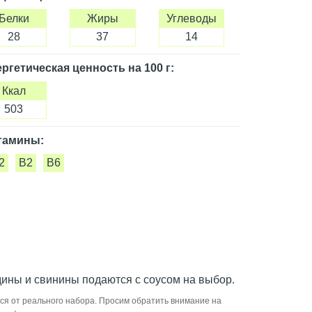
Белки
Жиры
Углеводы
28
37
14
ргетическая ценность
на 100 г
:
Ккал
503
тамины:
2
B2
B6
ины и свинины подаются с соусом на выбор.
ся от реального набора. Просим обратить внимание на