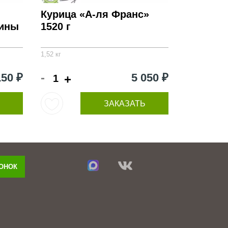
Курица «А-ля Франс»
нины
1520 г
1,52 кг
-
150 ₽
5 050 ₽
+
ЗАКАЗАТЬ
ВОНОК