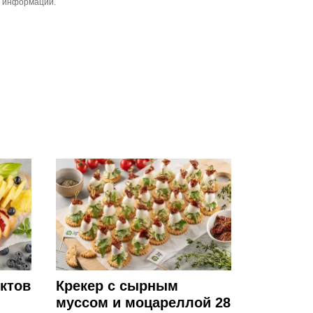
й информации.
ктов
Крекер с сырным
муссом и моцареллой 28