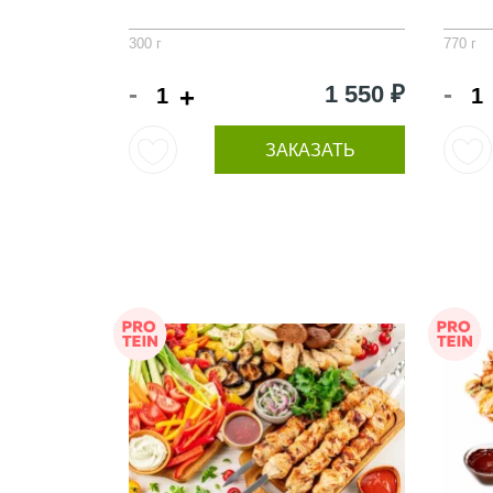
300 г
770 г
-
-
1 550 ₽
+
ЗАКАЗАТЬ