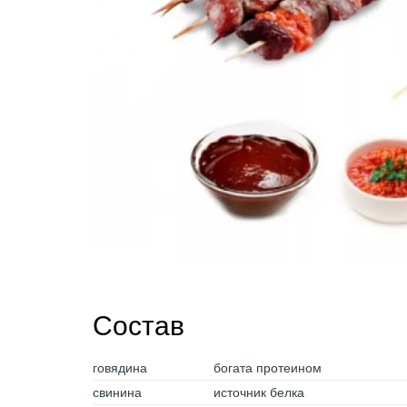
Состав
говядина
богата протеином
свинина
источник белка