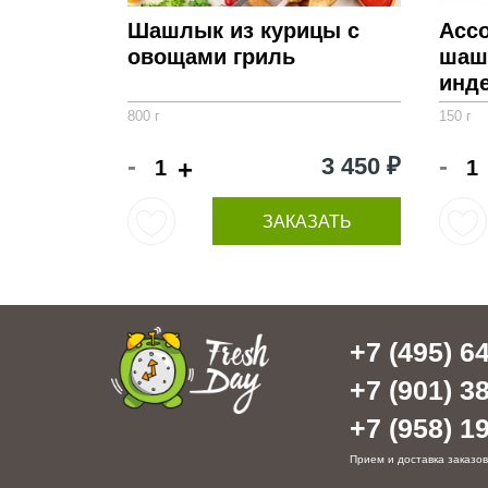
Шашлык из курицы с
Асс
овощами гриль
шаш
инд
800 г
150 г
-
-
3 450 ₽
+
ЗАКАЗАТЬ
+7 (495) 64
+7 (901) 38
+7 (958) 19
Прием и доставка заказов