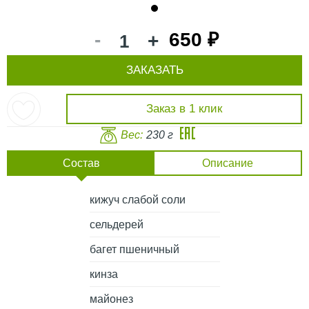
1
-
650 ₽
+
ЗАКАЗАТЬ
Заказ в 1 клик
Вес:
230 г
Состав
Описание
кижуч слабой соли
сельдерей
багет пшеничный
кинза
майонез