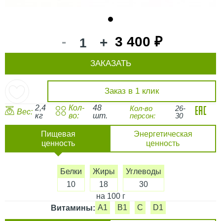
1
-
3 400 ₽
+
ЗАКАЗАТЬ
Заказ в 1 клик
2,4
Кол-
48
Кол-во
26-
Вес:
кг
во:
шт.
персон:
30
Пищевая
Энергетическая
ценность
ценность
Белки
Жиры
Углеводы
10
18
30
на 100 г
A1
B1
C
D1
Витамины: