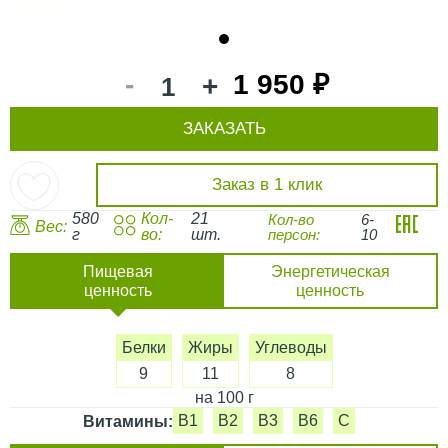
1
-
1 950 ₽
+
ЗАКАЗАТЬ
Заказ в 1 клик
580
Кол-
21
Кол-во
6-
Вес:
г
во:
шт.
персон:
10
Пищевая
Энергетическая
ценность
ценность
Белки
Жиры
Углеводы
9
11
8
на 100 г
B1
B2
B3
B6
C
Витамины: