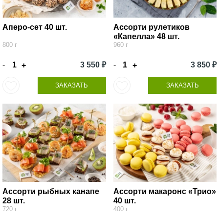
Аперо-сет 40 шт.
Ассорти рулетиков
«Капелла» 48 шт.
800 г
960 г
-
3 550 ₽
-
3 850 ₽
+
+
ЗАКАЗАТЬ
ЗАКАЗАТЬ
Ассорти рыбных канапе
Ассорти макаронс «Трио»
28 шт.
40 шт.
720 г
400 г