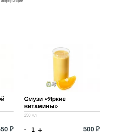
й информации.
ой
Смузи «Яркие
витамины»
250 мл
-
550 ₽
500 ₽
+