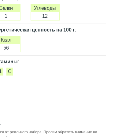
Белки
Углеводы
1
12
ргетическая ценность
на 100 г
:
Ккал
56
тамины:
1
C
.
ся от реального набора. Просим обратить внимание на