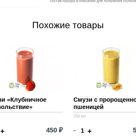
состав набора в описании для получения полно
Похожие товары
зи «Клубничное
Смузи с пророщенн
вольствие»
пшеницей
250 мл
-
450 ₽
+
+