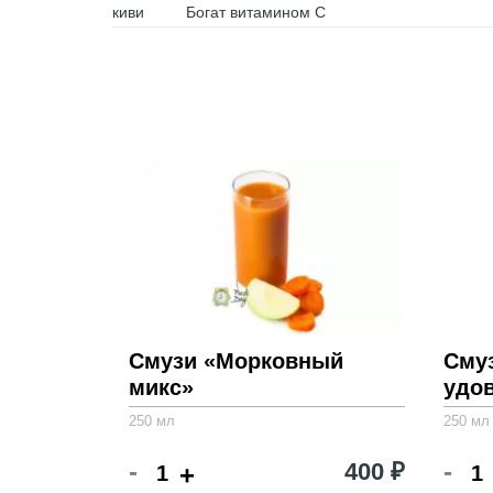
киви
Богат витамином С
Смузи «Морковный
Сму
микс»
удо
250 мл
250 мл
-
-
400 ₽
+