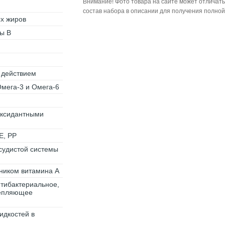
Внимание! Фото товара на сайте может отличать
состав набора в описании для получения полно
ых жиров
ы В
 действием
Омега-3 и Омега-6
оксидантными
Е, РР
судистой системы
ником витамина А
нтибактериальное,
репляющее
идкостей в