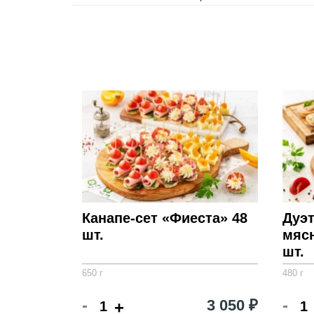
Канапе-сет «Фиеста» 48
Дуэт
шт.
мяс
шт.
650 г
480 г
-
-
3 050 ₽
+