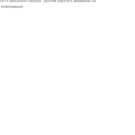
ся от реального набора. Просим обратить внимание на
й информации.