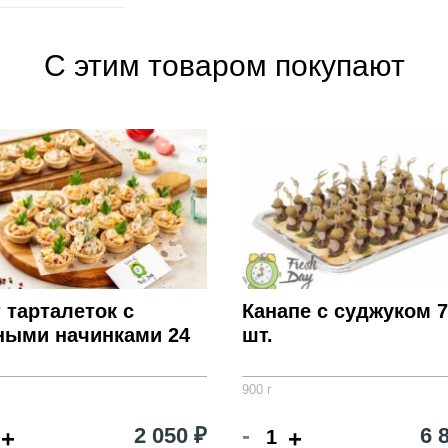
С этим товаром покупают
 тарталеток с
Канапе с суджуком 7
ными начинками 24
шт.
900 г
-
2 050 ₽
6 
+
+