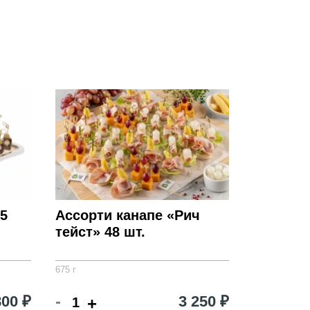
5
Ассорти канапе «Рич
тейст» 48 шт.
675 г
-
800 ₽
3 250 ₽
+