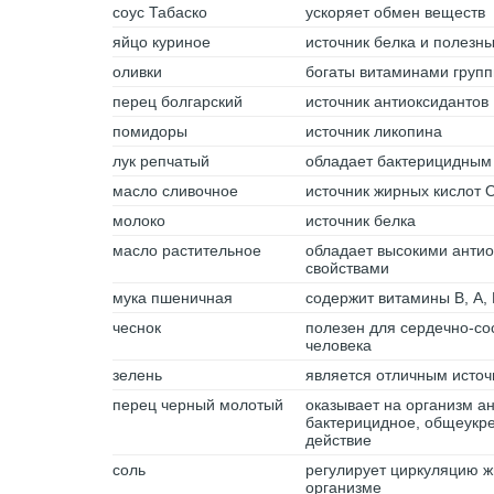
соус Табаско
ускоряет обмен веществ
яйцо куриное
источник белка и полезн
оливки
богаты витаминами групп
перец болгарский
источник антиоксидантов
помидоры
источник ликопина
лук репчатый
обладает бактерицидным
масло сливочное
источник жирных кислот 
молоко
источник белка
масло растительное
обладает высокими анти
свойствами
мука пшеничная
содержит витамины В, А, 
чеснок
полезен для сердечно-со
человека
зелень
является отличным источ
перец черный молотый
оказывает на организм а
бактерицидное, общеук
действие
соль
регулирует циркуляцию ж
организме