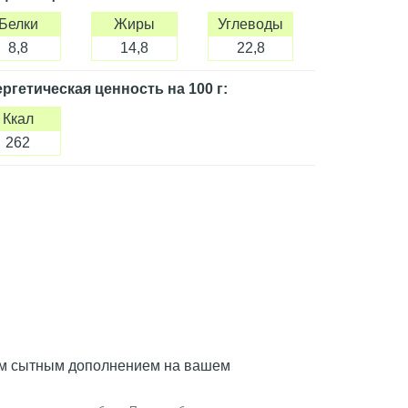
Белки
Жиры
Углеводы
8,8
14,8
22,8
ргетическая ценность
на 100 г
:
Ккал
262
ым сытным дополнением на вашем