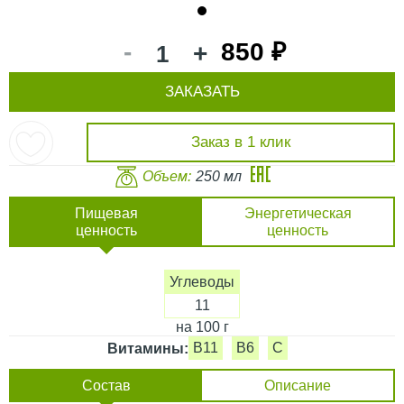
1
-
850 ₽
+
ЗАКАЗАТЬ
Заказ в 1 клик
Объем:
250 мл
Пищевая
Энергетическая
ценность
ценность
Углеводы
11
на 100 г
B11
B6
C
Витамины:
Состав
Описание