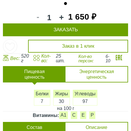
1
-
1 650 ₽
+
ЗАКАЗАТЬ
Заказ в 1 клик
520
Кол-
25
Кол-во
6-
Вес:
г
во:
шт.
персон:
10
Пищевая
Энергетическая
ценность
ценность
Белки
Жиры
Углеводы
7
30
97
на 100 г
A1
C
E
P
Витамины:
Состав
Описание