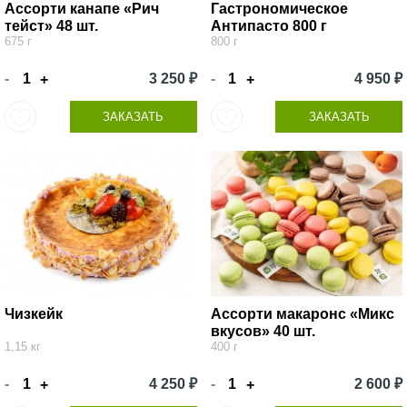
Ассорти канапе «Рич
Гастрономическое
тейст» 48 шт.
Антипасто 800 г
675 г
800 г
-
3 250 ₽
-
4 950 ₽
+
+
ЗАКАЗАТЬ
ЗАКАЗАТЬ
Чизкейк
Ассорти макаронс «Микс
вкусов» 40 шт.
1,15 кг
400 г
-
4 250 ₽
-
2 600 ₽
+
+