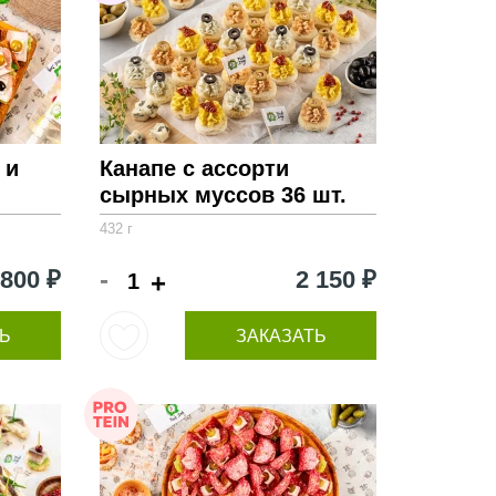
 и
Канапе с ассорти
сырных муссов 36 шт.
432 г
-
 800 ₽
2 150 ₽
+
Ь
ЗАКАЗАТЬ