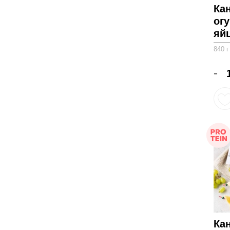
Кан
ог
яйц
840 г
-
Ка