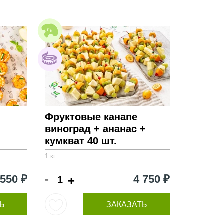
Фруктовые канапе
виноград + ананас +
кумкват 40 шт.
1 кг
-
 550 ₽
4 750 ₽
+
Ь
ЗАКАЗАТЬ