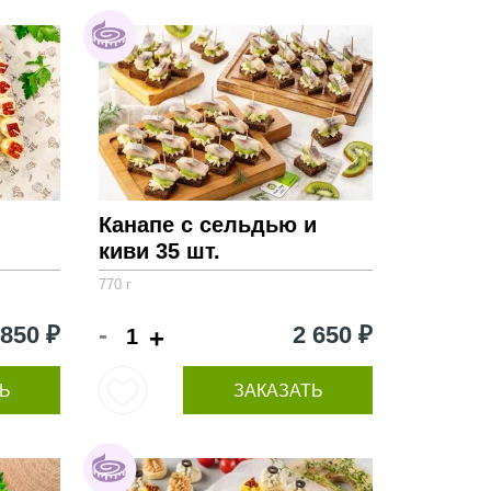
Канапе с сельдью и
киви 35 шт.
770 г
-
 850 ₽
2 650 ₽
+
Ь
ЗАКАЗАТЬ