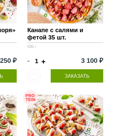
моря»
Канапе с салями и
фетой 35 шт.
595 г
-
 250 ₽
3 100 ₽
+
Ь
ЗАКАЗАТЬ