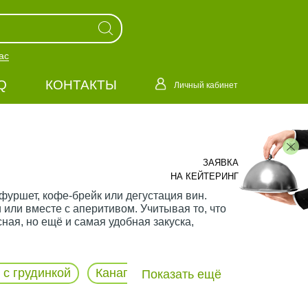
ас
Q
КОНТАКТЫ
Личный кабинет
ЗАЯВКА
НА КЕЙТЕРИНГ
 фуршет, кофе-брейк или дегустация вин.
или вместе с аперитивом. Учитывая то, что
ая, но ещё и самая удобная закуска,
 с грудинкой
Канапе с камамбером
Канапе с 