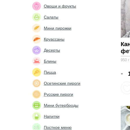
Овощи и фрукты
Салаты
Мини пирожки
Круассаны
Ка
Десерты
фет
950 г
Блины
-
Пицца
Осетинские пироги
Русские пироги
Мини бутерброды
Напитки
Постное меню