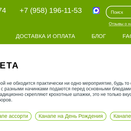
74
+7 (958) 196-11-53
Отзывы о н
ДОСТАВКА И ОПЛАТА
БЛОГ
FA
ЕТА
рой не обходится практически ни одно мероприятие, будь то
 с разными начинками подаются перед основными блюдами 
диционно скрепляют крохотные шпажки, это не только вкусн
боров.
апе ассорти
Канапе на День Рождения
Канапе