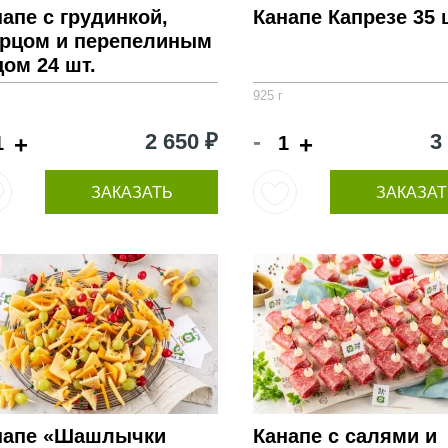
апе с грудинкой,
Канапе Капрезе 35 
урцом и перепелиным
ом 24 шт.
925 г
-
2 650 ₽
3
+
+
ЗАКАЗАТЬ
ЗАКАЗАТ
напе «Шашлычки
Канапе с салями и