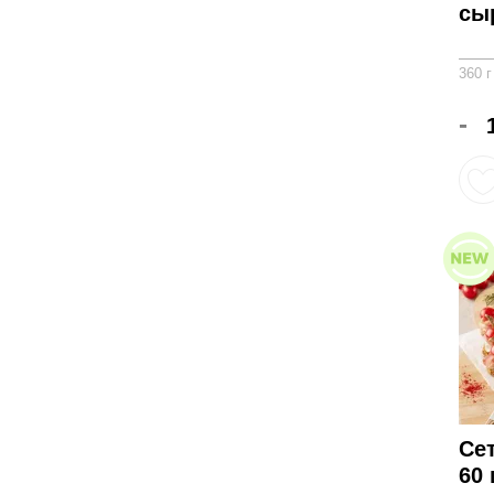
сы
360 г
-
Се
60 