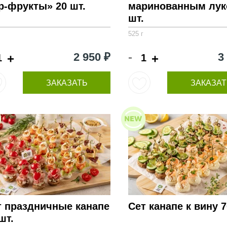
р-фрукты» 20 шт.
маринованным лук
шт.
525 г
-
2 950 ₽
3
+
+
ЗАКАЗАТЬ
ЗАКАЗАТ
т праздничные канапе
Сет канапе к вину 7
шт.