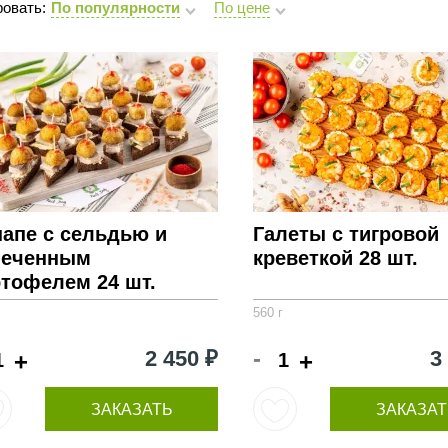
овать:
По популярности
По цене
напе с сельдью и
Галеты с тигровой
печенным
креветкой 28 шт.
ртофелем 24 шт.
560 г
-
2 450 ₽
3
+
+
ЗАКАЗАТЬ
ЗАКАЗАТ