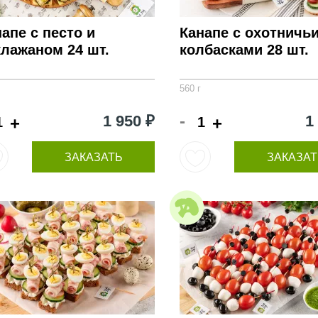
апе с песто и
Канапе с охотничь
клажаном 24 шт.
колбасками 28 шт.
560 г
-
1 950 ₽
1
+
+
ЗАКАЗАТЬ
ЗАКАЗАТ