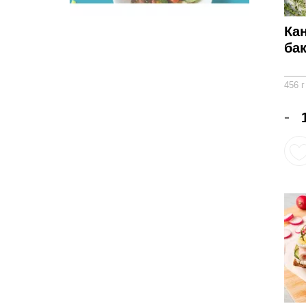
Кан
ба
456 г
-