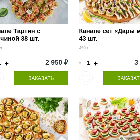
напе Тартин с
Канапе сет «Дары 
чиной 38 шт.
43 шт.
кг
450 г
-
2 950 ₽
3
+
+
ЗАКАЗАТЬ
ЗАКАЗАТ