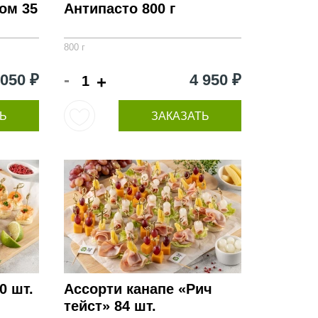
ом 35
Антипасто 800 г
800 г
-
 050 ₽
4 950 ₽
+
Ь
ЗАКАЗАТЬ
0 шт.
Ассорти канапе «Рич
тейст» 84 шт.