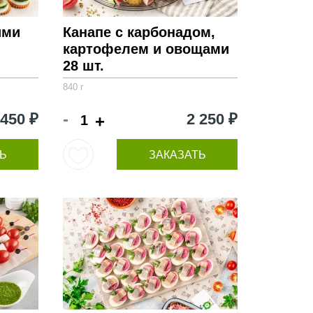
ими
Канапе с карбонадом,
картофелем и овощами
28 шт.
840 г
-
 450 ₽
2 250 ₽
+
Ь
ЗАКАЗАТЬ