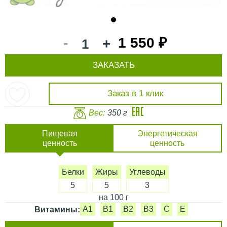
1
-
1 550 ₽
+
ЗАКАЗАТЬ
Заказ в 1 клик
Вес:
350 г
Пищевая
Энергетическая
ценность
ценность
Белки
Жиры
Углеводы
5
5
3
на 100 г
A1
B1
B2
B3
C
E
Витамины: