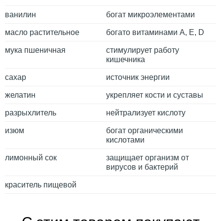
ванилин
богат микроэлементами
масло растительное
богато витаминами A, E, D
мука пшеничная
стимулирует работу
кишечника
сахар
источник энергии
желатин
укрепляет кости и суставы
разрыхлитель
нейтрализует кислоту
изюм
богат органическими
кислотами
лимонный сок
защищает организм от
вирусов и бактерий
краситель пищевой