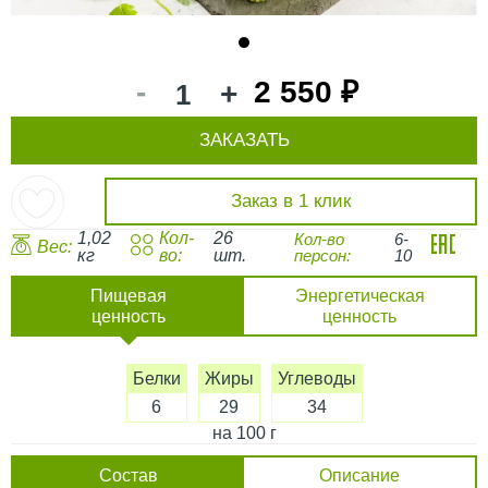
1
-
2 550 ₽
+
ЗАКАЗАТЬ
Заказ в 1 клик
1,02
Кол-
26
Кол-во
6-
Вес:
кг
во:
шт.
персон:
10
Пищевая
Энергетическая
ценность
ценность
Белки
Жиры
Углеводы
6
29
34
на 100 г
Состав
Описание