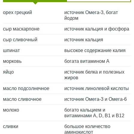
орех грецкий
источник Омега-3, богат
йодом
сыр маскарпоне
источник кальция и фосфора
сыр сливочный
источник кальция
шпинат
высокое содержание калия
морковь
богата витамином А
яйцо
источник белка и полезных
жиров
масло подсолнечное
источник линолевой кислоты
масло сливочное
источник Омега-3 и Омега-6
молоко
богато кальцием и
витаминами A, D, B1 и B12
сливки
большое количество
аминокислот