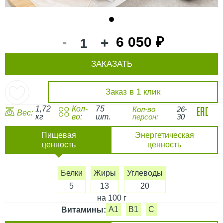
1
-
6 050 ₽
+
ЗАКАЗАТЬ
Заказ в 1 клик
1,72
Кол-
75
Кол-во
26-
Вес:
кг
во:
шт.
персон:
30
Пищевая
Энергетическая
ценность
ценность
Белки
Жиры
Углеводы
5
13
20
на 100 г
A1
B1
C
Витамины: