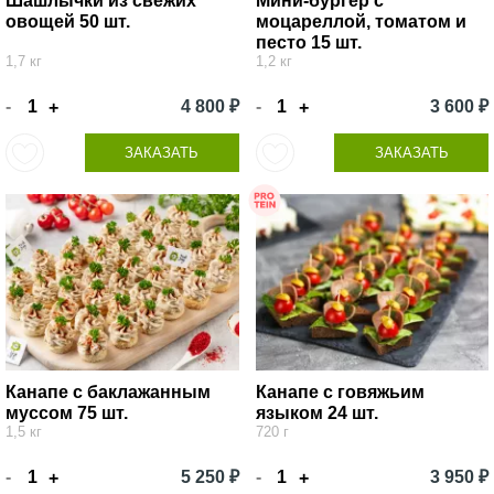
Шашлычки из свежих
Мини-бургер с
овощей 50 шт.
моцареллой, томатом и
песто 15 шт.
1,7 кг
1,2 кг
-
4 800 ₽
-
3 600 ₽
+
+
ЗАКАЗАТЬ
ЗАКАЗАТЬ
Канапе с баклажанным
Канапе с говяжьим
муссом 75 шт.
языком 24 шт.
1,5 кг
720 г
-
5 250 ₽
-
3 950 ₽
+
+