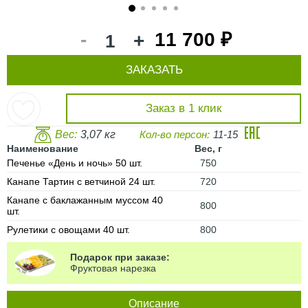
1
2
3
4
5
-
11 700 ₽
+
ЗАКАЗАТЬ
Заказ в 1 клик
Вес:
3,07 кг
Кол-во персон:
11-15
Наименование
Вес, г
Печенье «День и ночь» 50 шт.
750
Канапе Тартин с ветчиной 24 шт.
720
Канапе с баклажанным муссом 40
800
шт.
Рулетики с овощами 40 шт.
800
Подарок при заказе:
Фруктовая нарезка
Описание