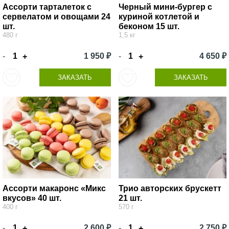
Ассорти тарталеток с
Черный мини-бургер с
сервелатом и овощами 24
куриной котлетой и
шт.
беконом 15 шт.
480 г
1,5 кг
-
1 950 ₽
-
4 650 ₽
+
+
ЗАКАЗАТЬ
ЗАКАЗАТЬ
Ассорти макаронс «Микс
Трио авторских брускетт
вкусов» 40 шт.
21 шт.
400 г
570 г
-
2 600 ₽
-
2 750 ₽
+
+