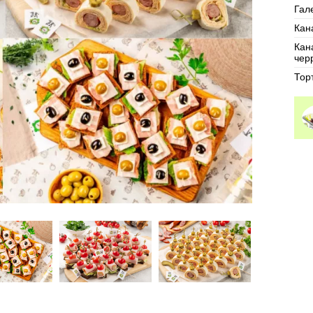
Гале
Кан
Кан
черр
Тор