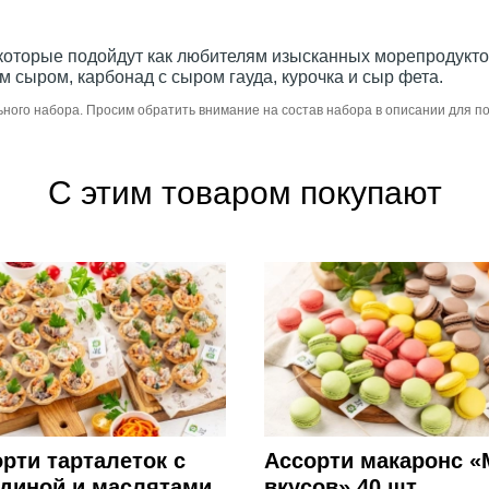
оторые подойдут как любителям изысканных морепродуктов,
м сыром, карбонад с сыром гауда, курочка и сыр фета.
ьного набора. Просим обратить внимание на состав набора в описании для 
С этим товаром покупают
рти тарталеток с
Ассорти макаронс «
ядиной и маслятами
вкусов» 40 шт.