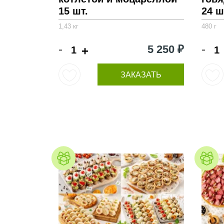
15 шт.
24 ш
1,43 кг
480 г
-
-
5 250 ₽
+
ЗАКАЗАТЬ