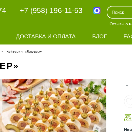
74
+7 (958) 196-11-53
Отзывы о н
ДОСТАВКА И ОПЛАТА
БЛОГ
FA
Кейтеринг «Лак-вер»
ВЕР»
-
Наи