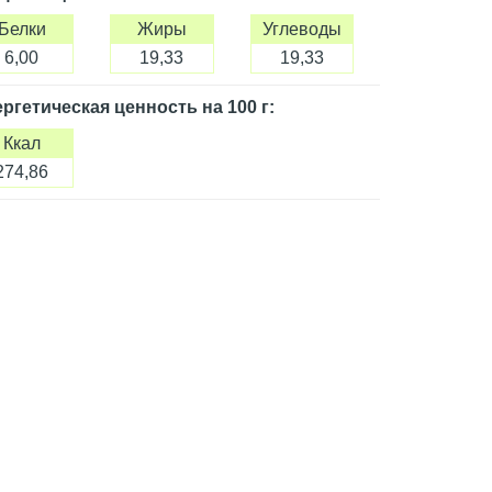
Белки
Жиры
Углеводы
6,00
19,33
19,33
ргетическая ценность
на 100 г
:
Ккал
274,86