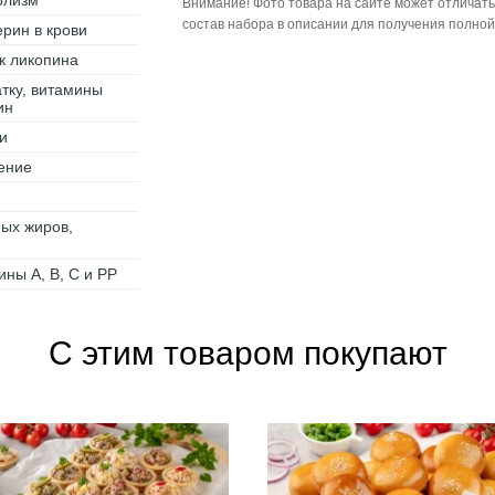
олизм
Внимание! Фото товара на сайте может отличать
состав набора в описании для получения полно
ерин в крови
к ликопина
атку, витамины
ин
и
ение
ных жиров,
ны А, В, С и РР
С этим товаром покупают