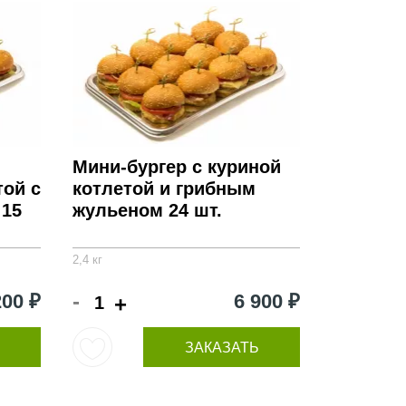
Мини-бургер с куриной
той с
котлетой и грибным
 15
жульеном 24 шт.
2,4 кг
-
200 ₽
6 900 ₽
+
ЗАКАЗАТЬ