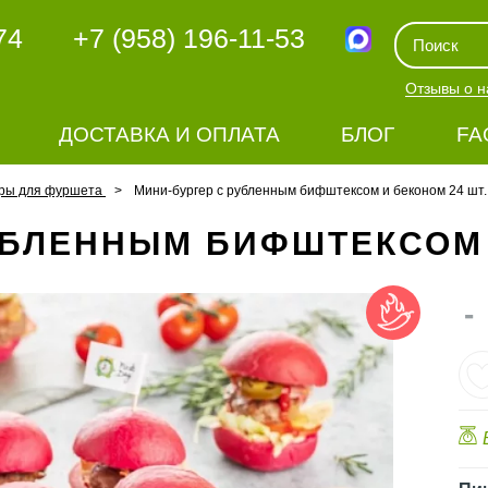
74
+7 (958) 196-11-53
Отзывы о н
ДОСТАВКА И ОПЛАТА
БЛОГ
FA
еры для фуршета
Мини-бургер с рубленным бифштексом и беконом 24 шт.
УБЛЕННЫМ БИФШТЕКСОМ 
-