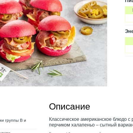
Пи
Эне
Описание
Классическое американское блюдо с
ми группы B и
перчиком халапеньо – сытный вариан