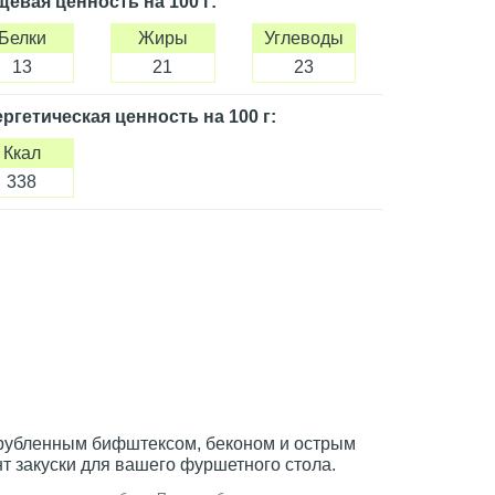
щевая ценность
на 100 г
:
Белки
Жиры
Углеводы
13
21
23
ргетическая ценность
на 100 г
:
Ккал
338
 рубленным бифштексом, беконом и острым
т закуски для вашего фуршетного стола.