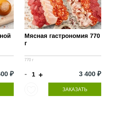
сной
Мясная гастрономия 770
г
770 г
-
600 ₽
3 400 ₽
+
ЗАКАЗАТЬ