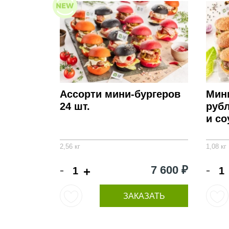
Ассорти мини-бургеров
Мини
24 шт.
руб
и со
2,56 кг
1,08 кг
-
-
7 600 ₽
+
ЗАКАЗАТЬ