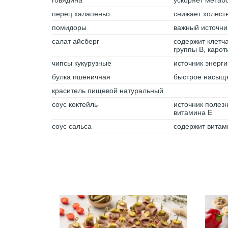
говядина
ускоряет метаб
перец халапеньо
снижает холест
помидоры
важный источни
салат айсберг
содержит клетч
группы В, карот
чипсы кукурузные
источник энерги
булка пшеничная
быстрое насыщ
краситель пищевой натуральный
соус коктейль
источник полез
витамина Е
соус сальса
содержит витами