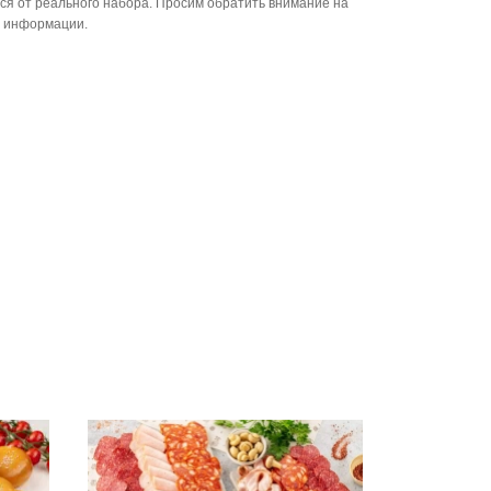
ся от реального набора. Просим обратить внимание на
й информации.