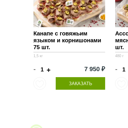
Канапе с говяжьим
Ассо
языком и корнишонами
мяс
75 шт.
шт.
1,5 кг
480 г
-
-
7 950 ₽
+
ЗАКАЗАТЬ