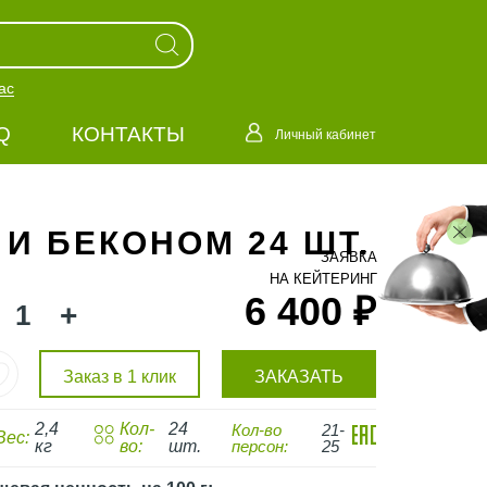
ас
Q
КОНТАКТЫ
Личный кабинет
И БЕКОНОМ 24 ШТ.
ЗАЯВКА
НА КЕЙТЕРИНГ
6 400 ₽
+
Заказ в 1 клик
ЗАКАЗАТЬ
2,4
Кол-
24
Кол-во
21-
Вес:
кг
во:
шт.
персон:
25